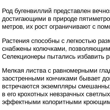
Род бугенвиллий представлен вечн
достигающими в природе пятиметров
метров, их рост ограничивают с по
Растения способны с легкостью раз
снабжены колючками, позволяющими
Селекционеры пытались избавить ра
Мелкая листва с равномерными глад
заостренными кончиками бывает дово
встречаются экземпляры смешанных
в его крохотных невзрачных светлы
эффектными колоритными кроющими