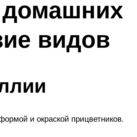
в домашних
зие видов
иллии
формой и окраской прицветников.