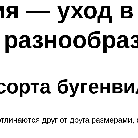
ия — уход 
 разнообра
сорта бугенв
тличаются друг от друга размерами, 