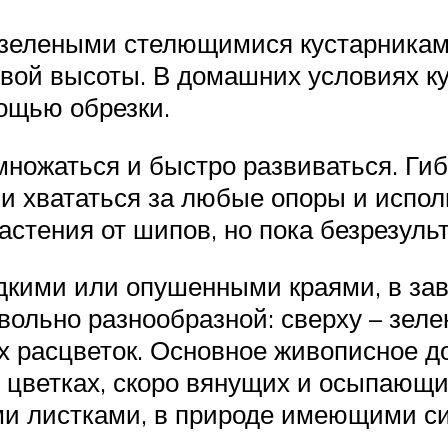
озелеными стелющимися кустарника
ой высоты. В домашних условиях кус
мощью обрезки.
множаться и быстро развиваться. Ги
 хвататься за любые опоры и исполь
стения от шипов, но пока безрезульт
кими или опушенными краями, в зав
льно разнообразной: сверху – зелено
 расцветок. Основное живописное до
х цветках, скоро вянущих и осыпающи
 листками, в природе имеющими си