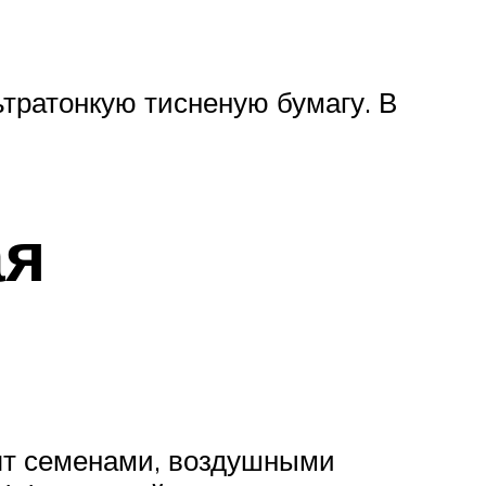
ьтратонкую тисненую бумагу. В
ая
ят семенами, воздушными