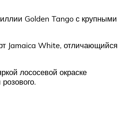
виллии Golden Tango с крупными
рт Jamaica White, отличающийся
яркой лососевой окраске
 розового.