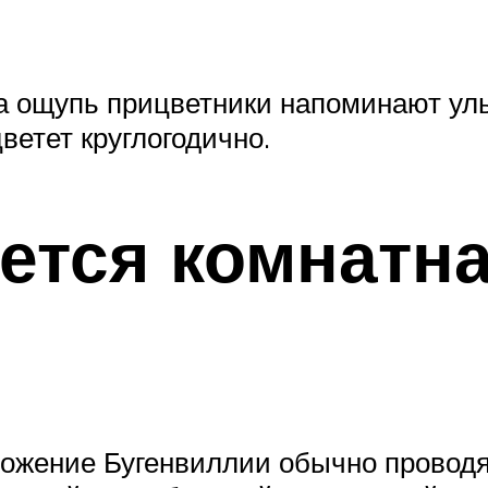
На ощупь прицветники напоминают ул
ветет круглогодично.
ется комнатн
ожение Бугенвиллии обычно провод