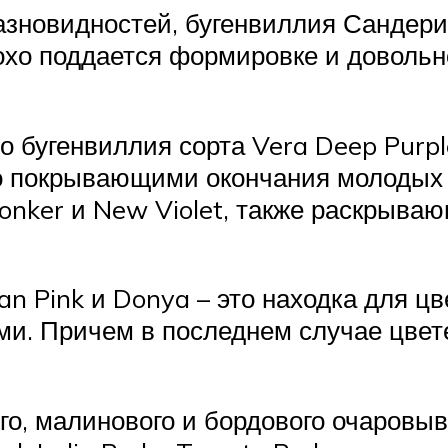
азновидностей, бугенвиллия Сандер
хо поддается формировке и довольн
о бугенвиллия сорта Vera Deep Purpl
 покрывающими окончания молодых 
Donker и New Violet, также раскрыв
ian Pink и Donya – это находка для 
и. Причем в последнем случае цвет
ого, малинового и бордового очаровы