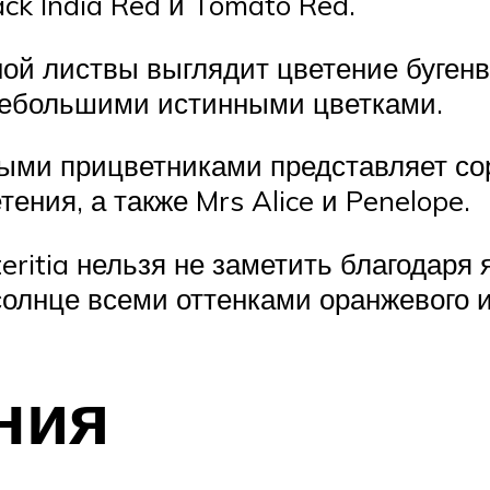
ck India Red и Tomato Red.
ой листвы выглядит цветение буген
небольшими истинными цветками.
лыми прицветниками представляет со
ния, а также Mrs Alice и Penelope.
ritia нельзя не заметить благодаря 
олнце всеми оттенками оранжевого и
ния