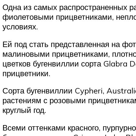
Одна из самых распространенных р
фиолетовыми прицветниками, непло
условиях.
Ей под стать представленная на фот
малиновыми прицветниками, плотно
цветков бугенвиллии сорта Glabra 
прицветники.
Сорта бугенвиллии Cypheri, Austral
растениям с розовыми прицветникам
круглый год.
Всеми оттенками красного, пурпурн