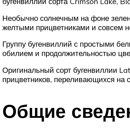
бугенвиллии сорта Crimson Lake, Bla
Необычно солнечным на фоне зелен
желтыми прицветниками и совсем 
Группу бугенвиллий с простыми бе
обилием и продолжительностью цвете
Оригинальный сорт бугенвиллии Late
прицветников, переливающихся на с
Общие сведе