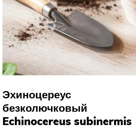
Эхиноцереус
безколючковый
Echinocereus subinermis