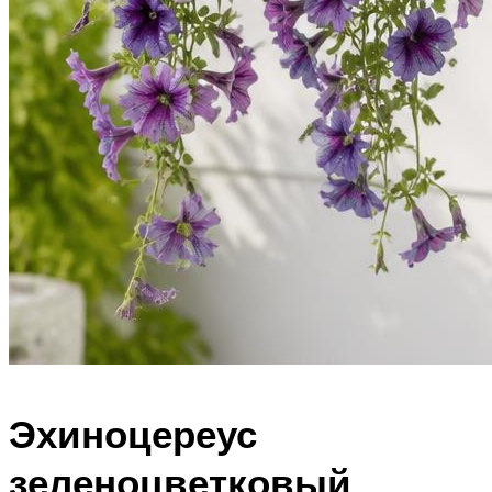
Эхиноцереус
зеленоцветковый