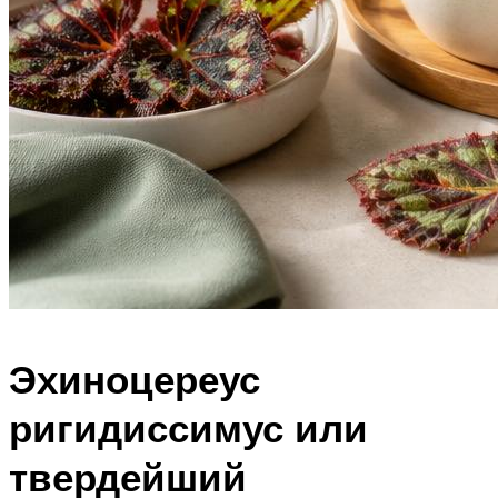
Эхиноцереус
ригидиссимус или
твердейший