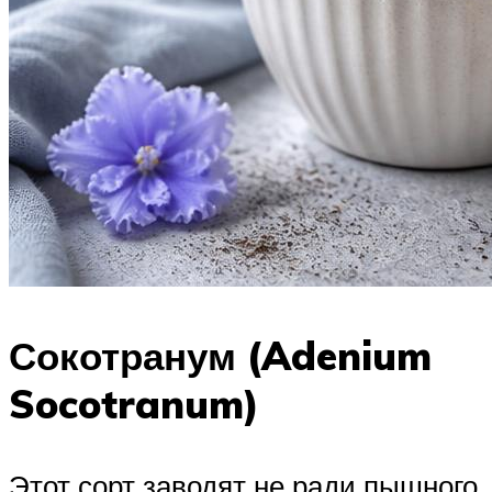
Сокотранум (Adenium
Socotranum)
Этот сорт заводят не ради пышного