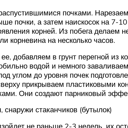
распустившимися почками. Нарезаем 
ыше почки, а затем наискосок на 7-10
вления корней. Из побега делаем не
или корневина на несколько часов.
 ее, добавляем в грунт перегной из 
 обильно водой и немного заваливае
од углом до уровня почек подготовл
 сверху прикрываем пластиковыми к
ами. Они создают парниковый эффек
, снаружи стаканчиков (бутылок)
оизойдет не раньше 2-3 недель, их о