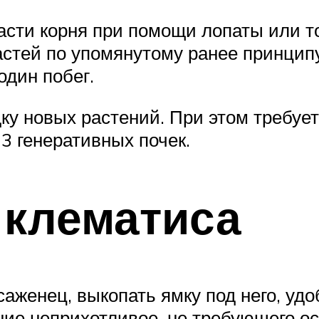
части корня при помощи лопаты или 
астей по упомянутому ранее принцип
один побег.
ку новых растений. При этом требует
3 генеративных почек.
 клематиса
аженец, выкопать ямку под него, удо
ние неприхотливое, не требующего ос