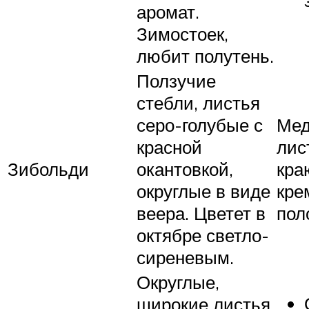
аромат.
Зимостоек,
любит полутень.
Ползучие
стебли, листья
серо-голубые с
Мед
красной
лис
Зибольди
окантовкой,
кра
округлые в виде
кре
веера. Цветет в
пол
октябре светло-
сиреневым.
Округлые,
широкие листья