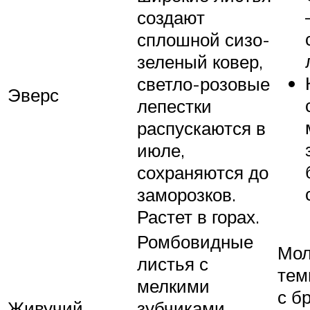
создают
сплошной сизо-
зеленый ковер,
светло-розовые
Эверс
лепестки
распускаются в
июле,
сохраняются до
заморозков.
Растет в горах.
Ромбовидные
Мол
листья с
тем
мелкими
с б
Живучий
зубчиками,