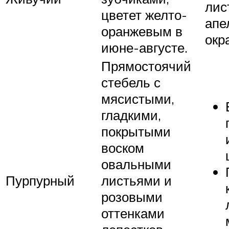
лис
цветет желто-
апе
оранжевым в
окр
июне-августе.
Прямостоячий
стебель с
мясистыми,
гладкими,
покрытыми
воском
овальными
Пурпурный
листьями и
розовыми
оттенками