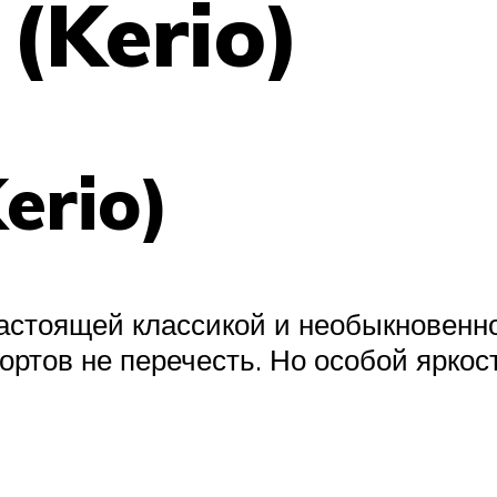
(Kerio)
erio)
астоящей классикой и необыкновенно
сортов не перечесть. Но особой ярк