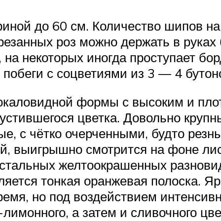
риной до 60 см. Количество шипов на
срезанных роз можно держать в руках 
 на некоторых иногда проступает бо
 побеги с соцветиями из 3 — 4 бутон
бокаловидной формы с высоким и пло
устившегося цветка. Довольно крупн
ные, с чётко очерченными, будто рез
, выигрышно смотрится на фоне лис
остальных желтоокрашенных разнови
ляется тонкая оранжевая полоска. Яр
мя, но под воздействием интенсивн
-лимонного, а затем и сливочного цв