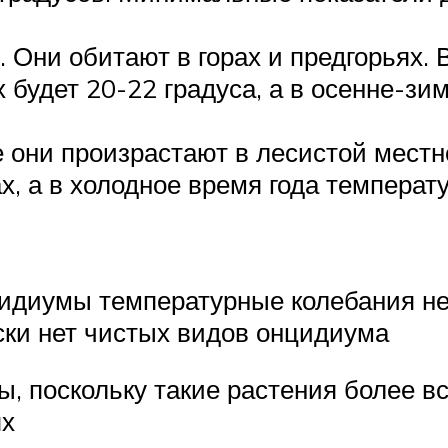
Они обитают в горах и предгорьях. 
будет 20-22 градуса, а в осенне-зи
они произрастают в лесистой местно
х, а в холодное время года температ
цидиумы температурные колебания н
ски нет чистых видов онцидиума
, поскольку такие растения более в
ях