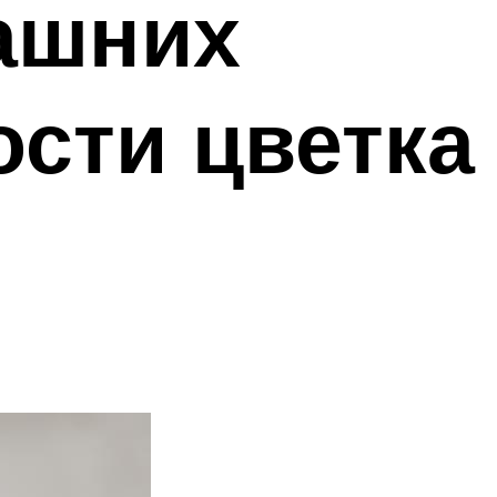
ашних
ости цветка