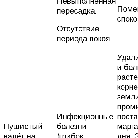
Невыполненная
Поме
пересадка.
спок
Отсутствие
периода покоя
Удал
и бол
расте
корне
земли
промы
Инфекционные
поста
Пушистый
болезни
марга
налёт на
(грибок,
дня. 