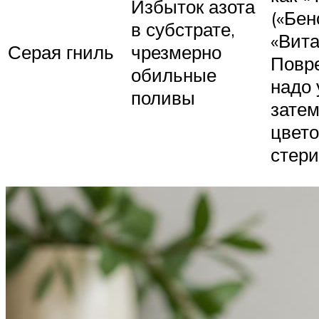
Избыток азота
(«Бен
в субстрате,
«Вита
Серая гниль
чрезмерно
Повр
обильные
надо 
поливы
затем
цвето
стери