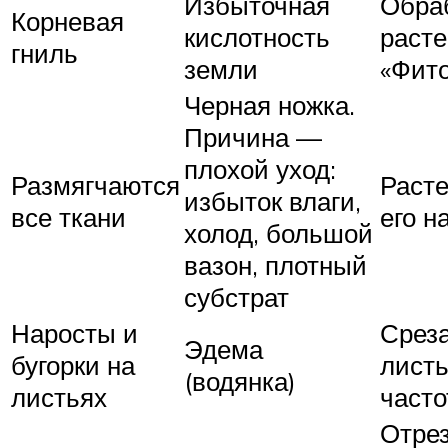
Избыточная
Обра
Корневая
кислотность
раст
гниль
земли
«Фит
Черная ножка.
Причина —
плохой уход:
Размягчаются
Расте
избыток влаги,
все ткани
его н
холод, большой
вазон, плотный
субстрат
Наросты и
Срез
Эдема
бугорки на
листь
(водянка)
листьях
часто
Отре