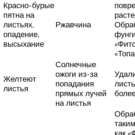
Красно-бурые
повр
пятна на
расте
листьях,
Ржавчина
Обра
опадение,
фунг
высыхание
«Фит
«Топа
Солнечные
ожоги из-за
Удал
Желтеют
попадания
листь
листья
прямых лучей
более
на листья
Обраб
таким
как «