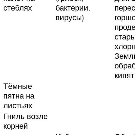
стеблях
бактерии,
перес
вирусы)
горшо
прод
стар
хлорн
Земл
обраб
кипят
Тёмные
пятна на
листьях
Гниль возле
корней