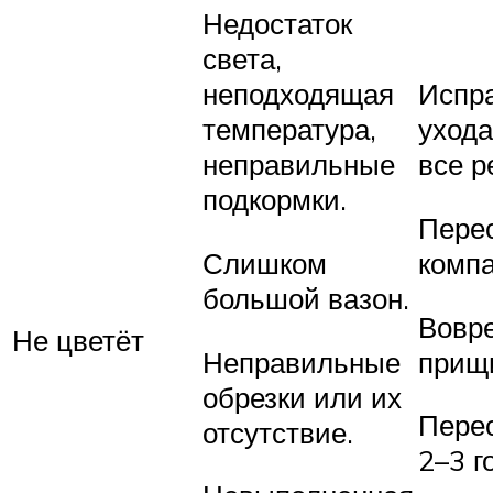
Недостаток
света,
неподходящая
Испр
температура,
ухода
неправильные
все р
подкормки.
Перес
Слишком
компа
большой вазон.
Вовре
Не цветёт
Неправильные
прищ
обрезки или их
Перес
отсутствие.
2–3 г