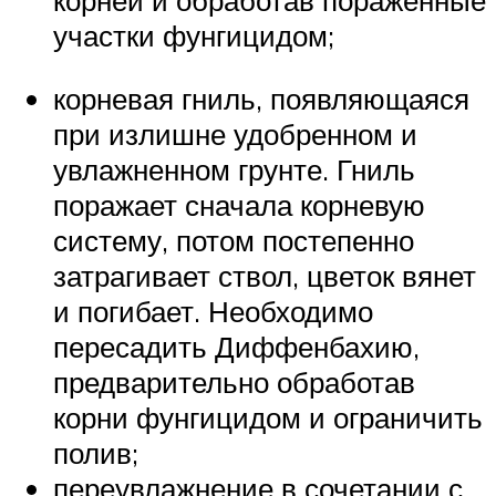
участки фунгицидом;
корневая гниль, появляющаяся
при излишне удобренном и
увлажненном грунте. Гниль
поражает сначала корневую
систему, потом постепенно
затрагивает ствол, цветок вянет
и погибает. Необходимо
пересадить Диффенбахию,
предварительно обработав
корни фунгицидом и ограничить
полив;
переувлажнение в сочетании с