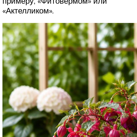
примеру, «Фитовермом» или
«Актелликом».