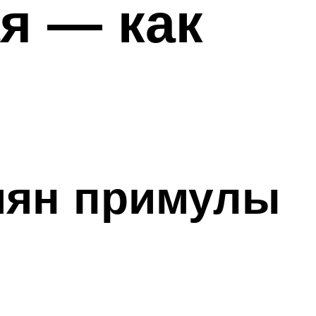
я — как
мян примулы