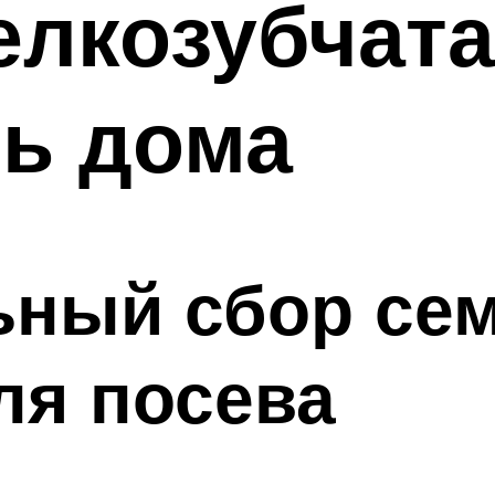
лкозубчата
ь дома
ьный сбор се
ля посева