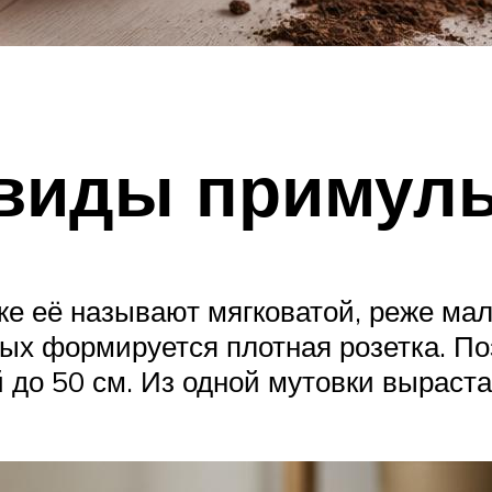
виды примул
 же её называют мягковатой, реже ма
рых формируется плотная розетка. П
 до 50 см. Из одной мутовки выраст