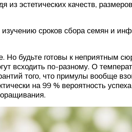
дя из эстетических качеств, размер
 изучению сроков сбора семян и ин
е. Но будьте готовы к неприятным сю
гут всходить по-разному. О температ
антий того, что примулы вообще взой
ктически на 99 % вероятность успеха 
проращивания.