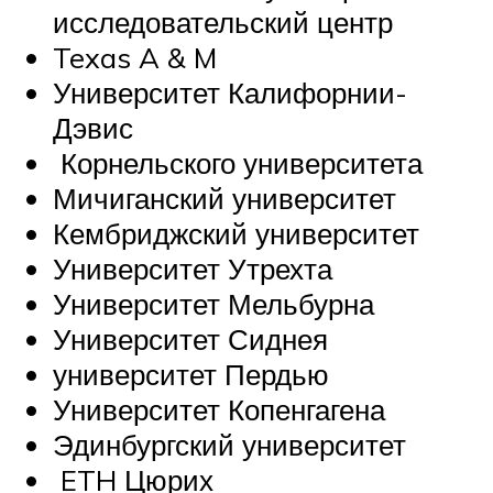
исследовательский центр
Texas A & M
Университет Калифорнии-
Дэвис
Корнельского университета
Мичиганский университет
Кембриджский университет
Университет Утрехта
Университет Мельбурна
Университет Сиднея
университет Пердью
Университет Копенгагена
Эдинбургский университет
ETH Цюрих