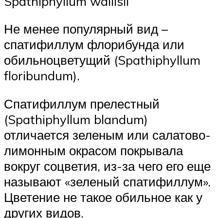
Spathiphyllum wallisii
Не менее популярный вид –
спатифиллум флорибунда или
обильноцветущий (Spathiphyllum
floribundum).
Спатифиллум прелестный
(Spathiphyllum blandum)
отличается зеленым или салатово-
лимонным окрасом покрывала
вокруг соцветия, из-за чего его еще
называют «зеленый спатифиллум».
Цветение не такое обильное как у
других видов.