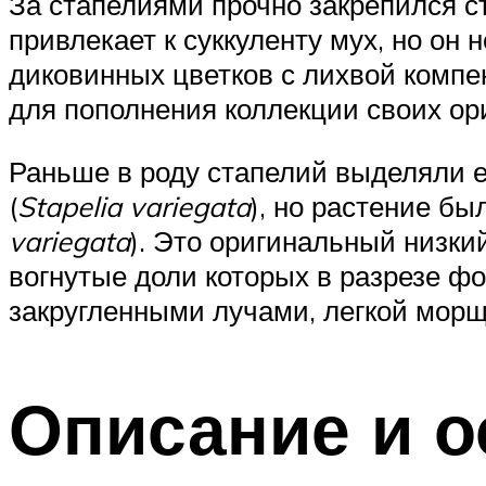
За стапелиями прочно закрепился с
привлекает к суккуленту мух, но он
диковинных цветков с лихвой компен
для пополнения коллекции своих ори
Раньше в роду стапелий выделяли 
(
Stapelia variegata
), но растение б
variegata
). Это оригинальный низки
вогнутые доли которых в разрезе ф
закругленными лучами, легкой мор
Описание и о