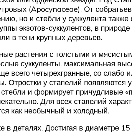
утровых (Apocynaceae). От собратьев
ию, но и стебли у суккулента также
ппы экзотов-суккулентов, в природе
ли в тени крупных деревьев.
ные растения с толстыми и мясистым
ослые суккуленты, максимальная выс
ще всего четырехгранные, со слабо 
 Отростки у стапелий появляются у
стебли и формирует причудливые «п
лекательно. Для всех стапелий хара
тся как необычный и холодный.
 в деталях. Достигая в диаметре 15