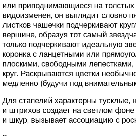
или приподнимающиеся на толстых 
видоизменен, он выглядит словно п
листков чашечки подчеркивают кругл
вершине, образуя тот самый звездч
только подчеркивают идеальную зв
коронка с ланцетными или прямоуг
плоскими, свободными лепестками,
круг. Раскрываются цветки необычно
медленно (будучи под внимательным
Для стапелий характерны тусклые, 
и штрихов создает на светлом фоне
и шкур, вызывает ассоциацию с ро