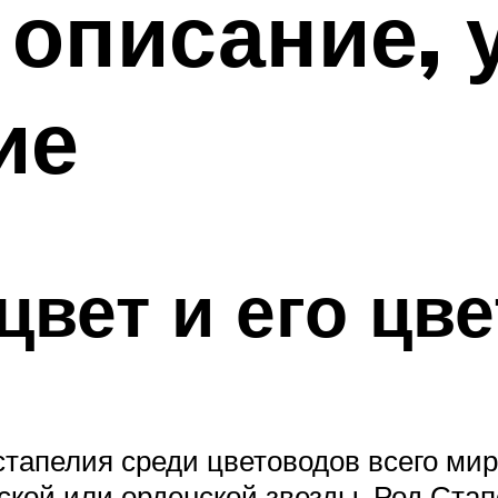
 описание, 
ие
цвет и его цв
 стапелия среди цветоводов всего ми
ской или орденской звезды. Род Ста