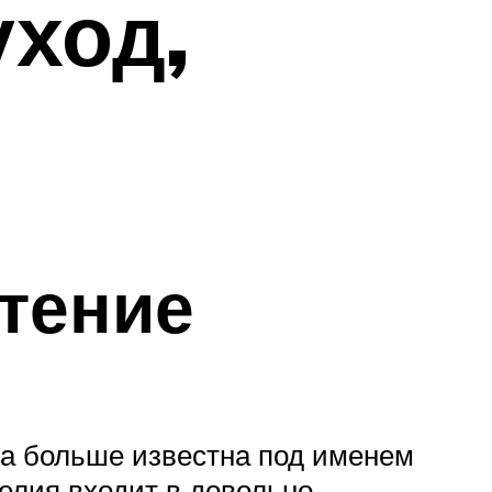
уход,
етение
ра больше известна под именем
пелия входит в довольно