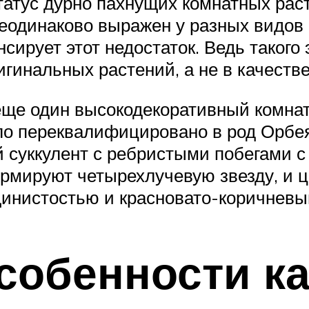
татус дурно пахнущих комнатных рас
 неодинаково выражен у разных видов
сирует этот недостаток. Ведь такого
гинальных растений, а не в качеств
еще один высокодекоративный комна
ыло переквалифицировано в род Орбе
й суккулент с ребристыми побегами 
ормируют четырехлучевую звезду, и ц
щинистостью и красновато-коричневы
собенности ка