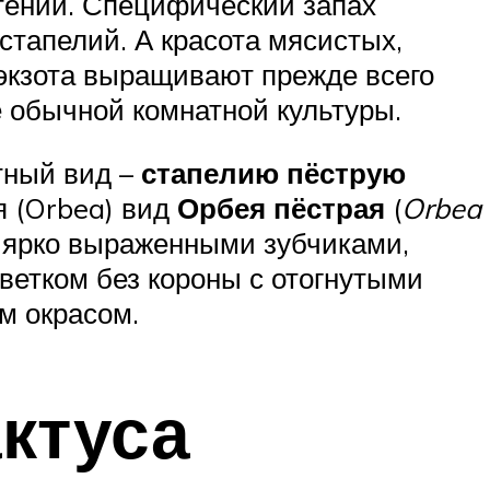
тений. Специфический запах
 стапелий. А красота мясистых,
 экзота выращивают прежде всего
е обычной комнатной культуры.
тный вид –
стапелию пёструю
я (Orbea) вид
Орбея пёстрая
(
Orbea
с ярко выраженными зубчиками,
ветком без короны с отогнутыми
м окрасом.
ктуса