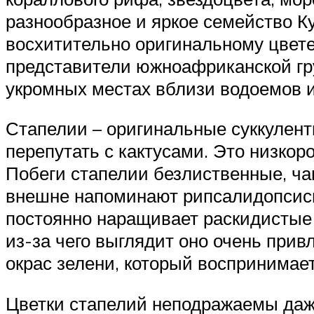
разнообразное и яркое семейство К
восхитительно оригинальному цветен
представители южноафриканской гру
укромных местах вблизи водоемов и
Стапелии – оригинальные суккулент
перепутать с кактусами. Это низкор
Побеги стапелии безлиственные, ча
внешне напоминают рипсалидопсисы.
постоянно наращивает раскидистые 
из-за чего выглядит оно очень прив
окрас зелени, который воспринимае
Цветки стапелий неподражаемы даже