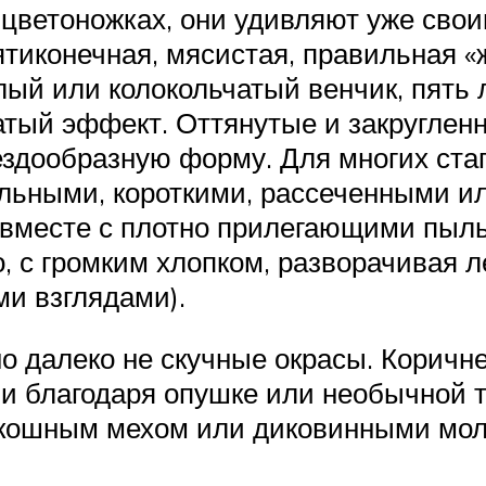
цветоножках, они удивляют уже сво
ятиконечная, мясистая, правильная «
ый или колокольчатый венчик, пять л
атый эффект. Оттянутые и закругленн
ездообразную форму. Для многих ста
ольными, короткими, рассеченными 
 вместе с плотно прилегающими пы
, с громким хлопком, разворачивая 
и взглядами).
но далеко не скучные окрасы. Коричн
 и благодаря опушке или необычной 
скошным мехом или диковинными мо