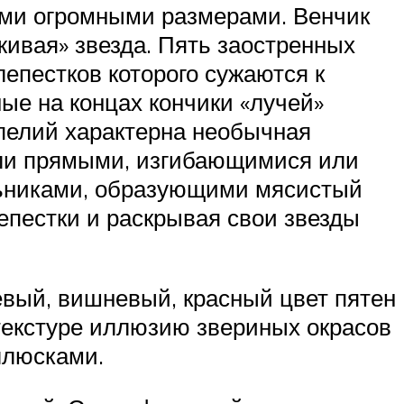
ими огромными размерами. Венчик
живая» звезда. Пять заостренных
епестков которого сужаются к
ые на концах кончики «лучей»
пелий характерна необычная
или прямыми, изгибающимися или
льниками, образующими мясистый
лепестки и раскрывая свои звезды
евый, вишневый, красный цвет пятен
текстуре иллюзию звериных окрасов
ллюсками.