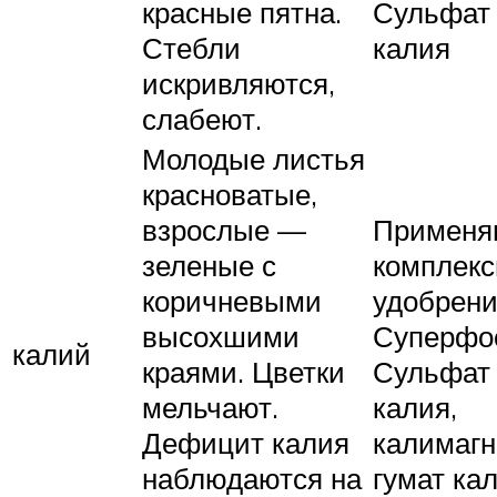
красные пятна.
Сульфат
Стебли
калия
искривляются,
слабеют.
Молодые листья
красноватые,
взрослые —
Применя
зеленые с
комплекс
коричневыми
удобрени
высохшими
Суперфо
калий
краями. Цветки
Сульфат
мельчают.
калия,
Дефицит калия
калимагн
наблюдаются на
гумат ка