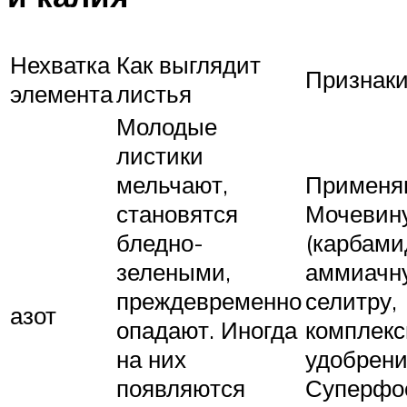
Нехватка
Как выглядит
Признак
элемента
листья
Молодые
листики
мельчают,
Применя
становятся
Мочевин
бледно-
(карбами
зелеными,
аммиачн
преждевременно
селитру,
азот
опадают. Иногда
комплекс
на них
удобрени
появляются
Суперфо