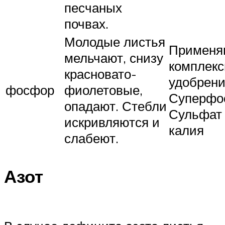
песчаных
почвах.
Молодые листья
Применя
мельчают, снизу
комплекс
красновато-
удобрени
фосфор
фиолетовые,
Суперфо
опадают. Стебли
Сульфат
искривляются и
калия
слабеют.
Азот