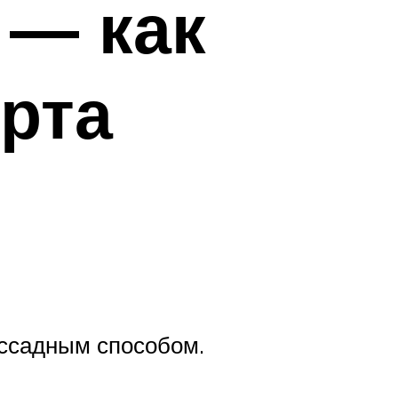
 — как
орта
ссадным способом.