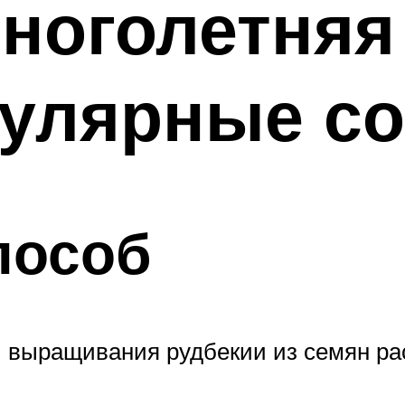
ноголетняя
пулярные с
пособ
 выращивания рудбекии из семян ра