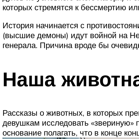
которых стремятся к бессмертию ил
История начинается с противостояни
(высшие демоны) идут войной на Не
генерала. Причина вроде бы очевид
Наша животн
Рассказы о животных, в которых пр
девушкам исследовать «звериную» п
основание полагать, что в конце конц