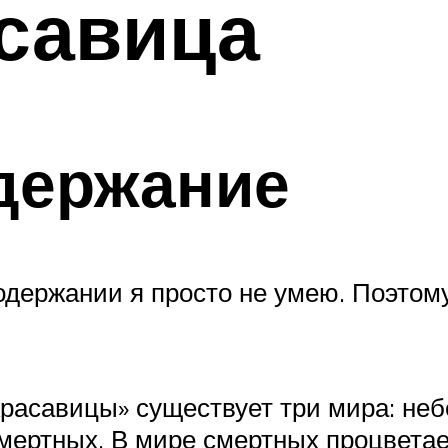
савица
держание
содержании я просто не умею. Поэто
красавицы» существует три мира: не
 смертных. В мире смертных процветае