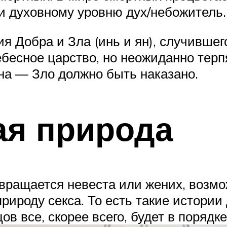
и духовному уровню дух/небожитель.
я Добра и Зла (инь и ян), случившег
бесное царство, но неожиданно терпя
на — Зло должно быть наказано.
ая природа
евращается невеста или жених, возм
рироду секса. То есть такие истори
ов все, скорее всего, будет в порядке