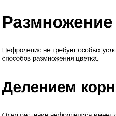
Размножение
Нефролепис не требует особых усл
способов размножения цветка.
Делением кор
Одно растение нефролеписа имеет од