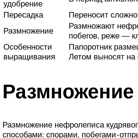
удобрение
Пересадка
Переносит сложно,
Размножают нефро
Размножение
побегов, реже — к
Особенности
Папоротник размещ
выращивания
Летом выносят на 
Размножение
Размножение нефролеписа кудрявого
способами: спорами, побегами-отпр