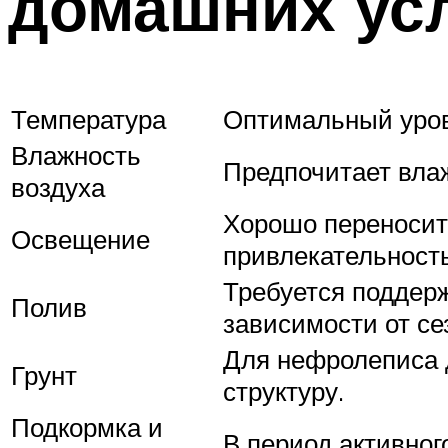
домашних усл
Температура
Оптимальный урове
Влажность
Предпочитает вла
воздуха
Хорошо переносит 
Освещение
привлекательность
Требуется поддерж
Полив
зависимости от се
Для нефролеписа 
Грунт
структуру.
Подкормка и
В период активног