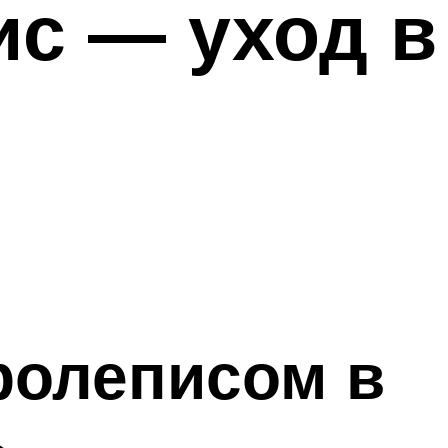
с — уход в
ролеписом в