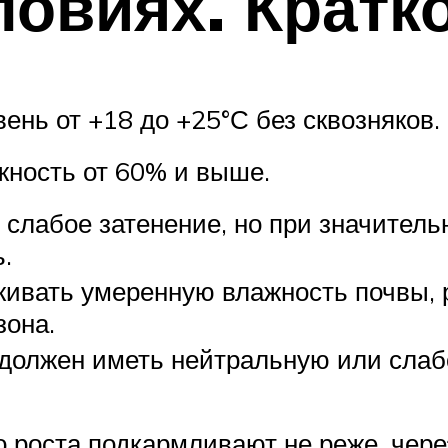
овиях. Кратк
нь от +18 до +25°С без сквозняков.
жность от 60% и выше.
слабое затенение, но при значительн
.
ивать умеренную влажность почвы, 
зона.
должен иметь нейтральную или слаб
о роста подкармливают не реже, чере