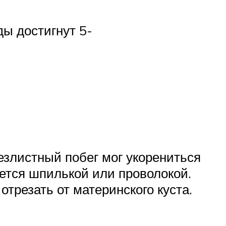
ды достигнут 5-
езлистный побег мог укорениться
яется шпилькой или проволокой.
 отрезать от материнского куста.