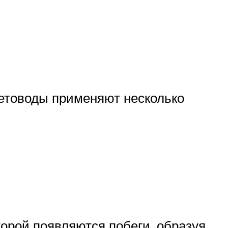
етоводы применяют несколько
торой появляются побеги, образуя