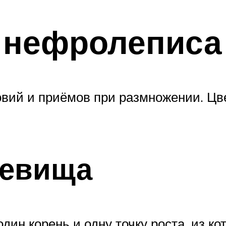
 нефролеписа
овий и приёмов при размножении. Цв
невища
ин корень и одну точку роста, из ко