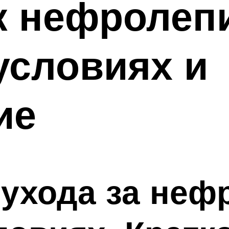
к нефролепи
условиях и
ие
ухода за неф