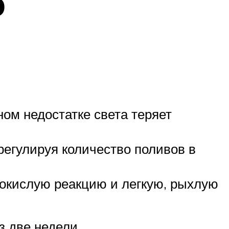
о
ом недостатке света теряет
регулируя количество поливов в
окислую реакцию и легкую, рыхлую
з две недели.