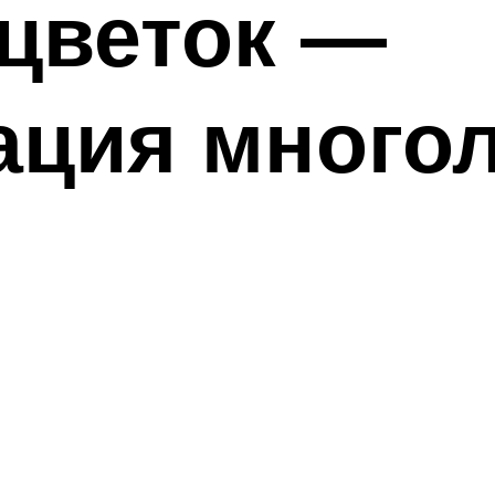
цветок —
ация много