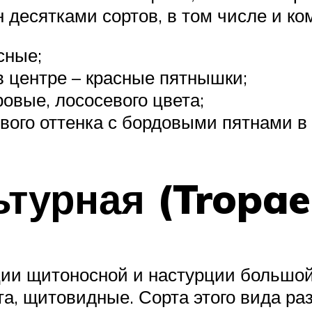
н десятками сортов, в том числе и 
сные;
в центре – красные пятнышки;
овые, лососевого цвета;
вого оттенка с бордовыми пятнами в
ьтурная (Tropae
ии щитоносной и настурции большой,
ета, щитовидные. Сорта этого вида р