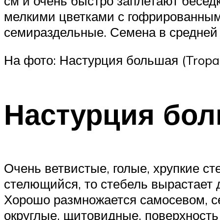
см и очень быстро заплетают бесед
мелкими цветками с гофрированными
семираздельные. Семена в средней 
На фото: Настурция большая (Tropa
Настурция бол
Очень ветвистые, голые, хрупкие ст
стелющийся, то стебель вырастает д
Хорошо размножается самосевом, се
округлые, щитовидные, поверхность 