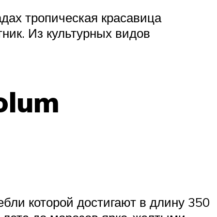
садах тропическая красавица
тник. Из культурных видов
olum
ебли которой достигают в длину 350