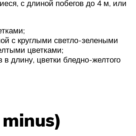
еся, с длиной побегов до 4 м, или
етками;
ной с круглыми светло-зелеными
елтыми цветками;
в в длину, цветки бледно-желтого
 minus)