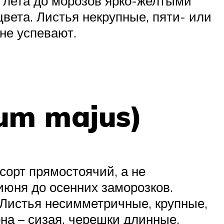
ы лета до морозов ярко-желтыми
ета. Листья некрупные, пяти- или
не успевают.
um majus)
сорт прямостоячий, а не
июня до осенних заморозков.
 Листья несимметричные, крупные,
на – сизая, черешки длинные,