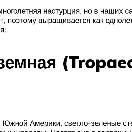
 многолетняя настурция, но в наших 
ет, поэтому выращивается как одноле
я:
земная (Tropae
з Южной Америки, светло-зеленые ст