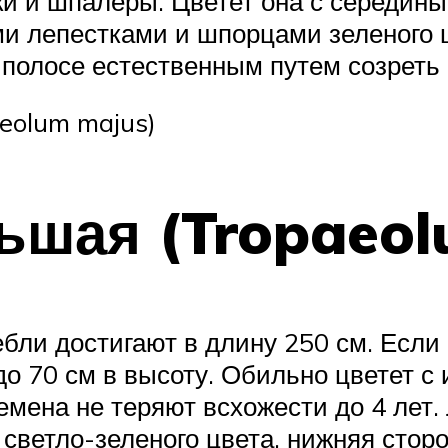
ки и шпалеры. Цветет она с середин
 лепестками и шпорцами зеленого цв
полосе естественным путем созреть 
eolum majus)
ьшая (Tropaeol
ебли достигают в длину 250 см. Если 
о 70 см в высоту. Обильно цветет с 
мена не теряют всхожести до 4 лет.
светло-зеленого цвета, нижняя сторо