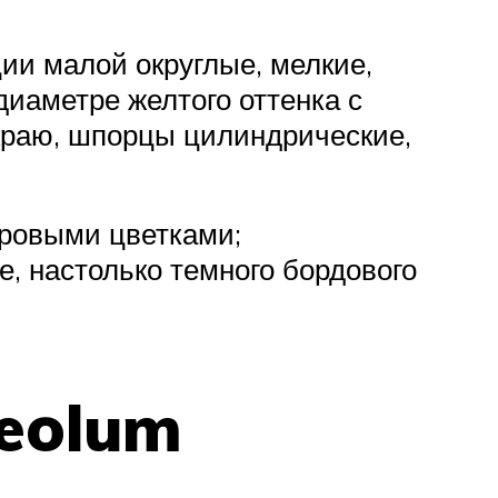
ции малой округлые, мелкие,
диаметре желтого оттенка с
краю, шпорцы цилиндрические,
хровыми цветками;
ре, настолько темного бордового
eolum