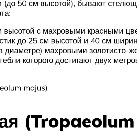
(до 50 см высотой), бывают стелющи
та:
см высотой с махровыми красными цв
стик до 25 см высотой и 40 см шири
 в диаметре) махровыми золотисто-ж
тебли которого достигают двух метро
eolum majus)
ая (Tropaeolum