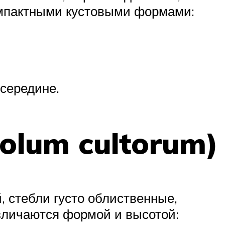
компактными кустовыми формами:
 середине.
olum cultorum)
 стебли густо облиственные,
азличаются формой и высотой: