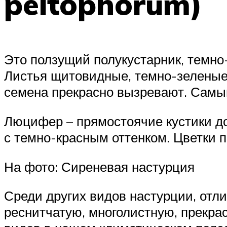
peltophorum)
Это ползущий полукустарник, темно-
Листья щитовидные, темно-зеленые. 
семена прекрасно вызревают. Самы
Люцифер – прямостоячие кустики до
с темно-красным оттенком. Цветки п
На фото: Сиреневая настурция
Среди других видов настурции, отл
реснитчатую, многолистную, прекра