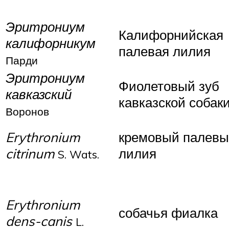
Эритрониум
Калифорнийская
калифорникум
палевая лилия
Парди
Эритрониум
Фиолетовый зуб
кавказский
кавказской собак
Воронов
Erythronium
кремовый палевы
citrinum
лилия
S. Wats.
Erythronium
собачья фиалка
dens-canis
L.