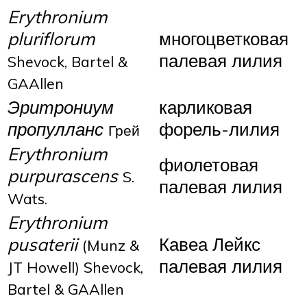
Erythronium
pluriflorum
многоцветковая
палевая лилия
Shevock, Bartel &
GAAllen
Эритрониум
карликовая
пропулланс
форель-лилия
Грей
Erythronium
фиолетовая
purpurascens
S.
палевая лилия
Wats.
Erythronium
pusaterii
Кавеа Лейкс
(Munz &
палевая лилия
JT Howell) Shevock,
Bartel &
GAAllen