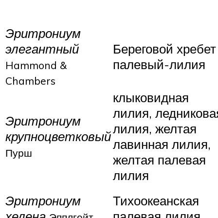
Эритрониум
элегантный
Береговой хребет
палевый-лилия
Hammond &
Chambers
клыковидная
лилия, ледникова
Эритрониум
лилия, желтая
крупноцветковый
лавинная лилия,
Пурш
желтая палевая
лилия
Эритрониум
Тихоокеанская
хелена
палевая лилия
Эпплгейт