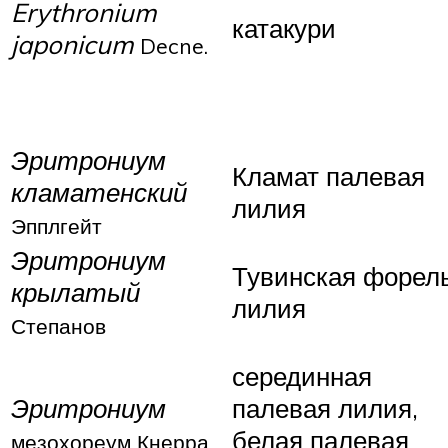
Erythronium
катакури
japonicum
Decne.
Эритрониум
Кламат палевая
кламатенский
лилия
Эпплгейт
Эритрониум
Тувинская форел
крылатый
лилия
Степанов
серединная
Эритрониум
палевая лилия,
белая палевая
мезохореум Кнерра