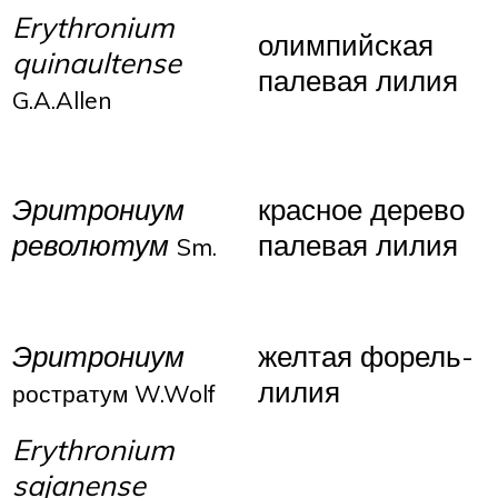
Erythronium
олимпийская
quinaultense
палевая лилия
G.A.Allen
Эритрониум
красное дерево
револютум
палевая лилия
Sm.
Эритрониум
желтая форель-
лилия
ростратум W.Wolf
Erythronium
sajanense