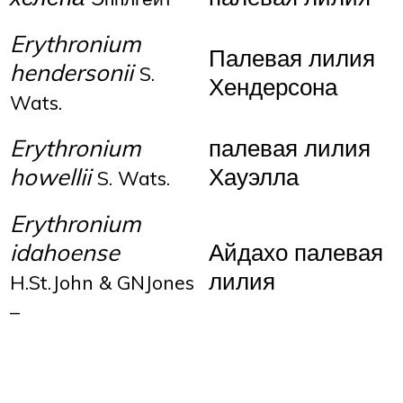
Erythronium
Палевая лилия
hendersonii
S.
Хендерсона
Wats.
Erythronium
палевая лилия
howellii
Хауэлла
S. Wats.
Erythronium
idahoense
Айдахо палевая
лилия
H.St.John & GNJones
–