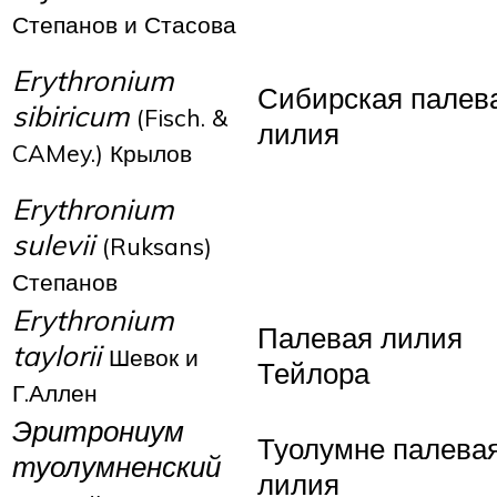
Степанов и Стасова
Erythronium
Сибирская палев
sibiricum
(Fisch. &
лилия
CAMey.) Крылов
Erythronium
sulevii
(Ruksans)
Степанов
Erythronium
Палевая лилия
taylorii
Шевок и
Тейлора
Г.Аллен
Эритрониум
Туолумне палева
туолумненский
лилия