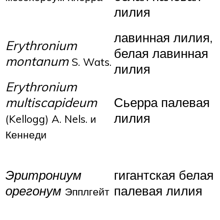
лилия
лавинная лилия,
Erythronium
белая лавинная
montanum
S. Wats.
лилия
Erythronium
multiscapideum
Сьерра палевая
лилия
(Kellogg) A. Nels.
и
Кеннеди
Эритрониум
гигантская белая
орегонум
палевая лилия
Эпплгейт