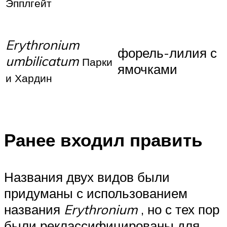
Эпплгейт
Erythronium
форель-лилия с
umbilicatum
Парки
ямочками
и Хардин
Ранее входил
править
Названия двух видов были
придуманы с использованием
названия
Erythronium
, но с тех пор
были реклассифицированы для