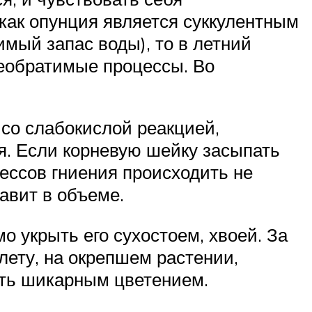
 как опунция является суккулентным
мый запас воды), то в летний
необратимые процессы. Во
 со слабокислой реакцией,
ия. Если корневую шейку засыпать
оцессов гниения происходить не
бавит в объеме.
о укрыть его сухостоем, хвоей. За
лету, на окрепшем растении,
ать шикарным цветением.