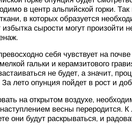
одимо в центр альпийской горки. Так
ани, в которых образуется необходи
т избытка сырости могут произойти 
енаж.
ревосходно себя чувствует на почве
мелкой гальки и керамзитового грав
застаиваться не будет, а значит, пр
 За лето опунция пойдет в рост и до
ать на открытом воздухе, необходим
 наступлением весны переродится. К 
ете они будут раскрываться, и радов