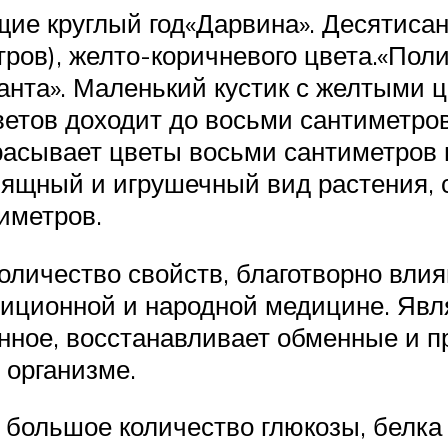
щие круглый год«Дарвина». Десятиса
тров), желто-коричневого цвета.«По
нта». Маленький кустик с желтыми ц
ветов доходит до восьми сантиметров
расывает цветы восьми сантиметров 
ящный и игрушечный вид растения, с
иметров.
личество свойств, благотворно влия
диционной и народной медицине. Яв
онное, восстанавливает обменные и 
 организме.
т большое количество глюкозы, белка