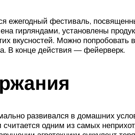
ся ежегодный фестиваль, посвященны
шена гирляндами, установлены продук
угих вкусностей. Можно попробовать 
а. В конце действия — фейерверк.
ержания
рмально развивался в домашних усл
и считается одним из самых неприхо
нарушении агротехники суккулент теря