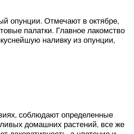
й опунции. Отмечают в октябре,
товые палатки. Главное лакомство
вкуснейшую наливку из опунции,
овиях, соблюдают определенные
тливых домашних растений, все же
ет декоративность, а цветение и