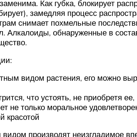
заменима. Как губка, блокирует расп
бирует), замедляя процесс распростр
 утрам снимает похмельные последст
л. Алкалоиды, обнаруженные в соста
щество.
ии:
тным видом растения, его можно выр
рится, что устоять, не приобретя ее,
сет не только моральное удовлетворе
й красотой
м видом производят неизгладимое в