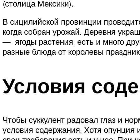
(столица Мексики).
В сицилийской провинции проводит
когда собран урожай. Деревня укра
— ягоды растения, есть и много др
разные блюда от королевы праздник
Условия сод
Чтобы суккулент радовал глаз и но
условия содержания. Хотя опунция 
свои требования есть и у нее. При 