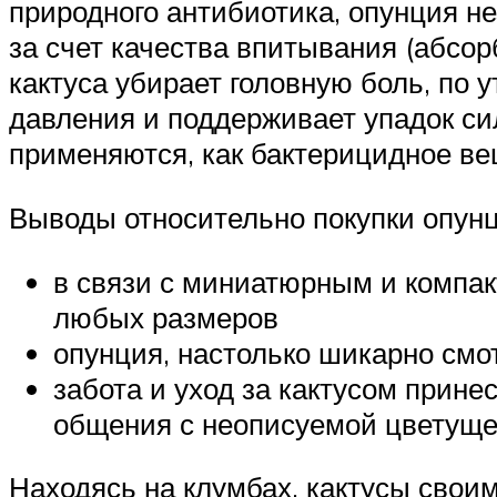
природного антибиотика, опунция не
за счет качества впитывания (абсор
кактуса убирает головную боль, по
давления и поддерживает упадок си
применяются, как бактерицидное ве
Выводы относительно покупки опунц
в связи с миниатюрным и компак
любых размеров
опунция, настолько шикарно смот
забота и уход за кактусом прине
общения с неописуемой цветуще
Находясь на клумбах, кактусы свои