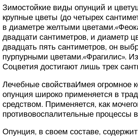
Зимостойкие виды опунций и цвету
крупные цветы (до четырех сантиме
в диаметре желтыми цветами.«Феока
двадцати сантиметров, и диаметр ц
двадцать пять сантиметров, он выб
пурпурными цветами.«Фрагилис». Из
Соцветия достигают лишь трех сант
Лечебные свойстваИмея огромное ко
опунция широко применяется в тра
средством. Применяется, как мочег
противовоспалительные процессы в
Опунция, в своем составе, содержи