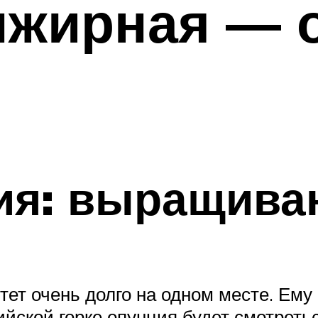
нжирная — 
ия: выращива
ет очень долго на одном месте. Ему
ийской горке опунция будет смотретьс