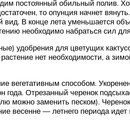
дим постоянный обильный полив. Хот
достаточен, то опунция начнет вянут
й вид. В конце лета уменьшается об
стению необходимо набраться сил для
ые) удобрения для цветущих кактусо
растение нет необходимости, а зимо
е вегетативным способом. Укоренен
н года. Отрезанный черенок подсыхае
млю можно заменить песком). Черенок
ние весенне — летнего периода идет 