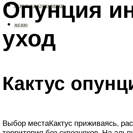
Опунция и
ДЕРЕВЬЯ И КУСТАРНИКИ
МЕНЮ
уход
Кактус опунц
Выбор местаКактус приживаясь, раст
территория без сквозняков. На альп