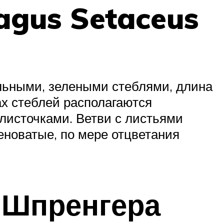
agus Setaceus
альными, зелеными стеблями, длина
ах стеблей располагаются
 листочками. Ветви с листьями
еноватые, по мере отцветания
й Шпренгера