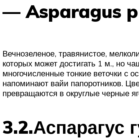
— Asparagus p
Вечнозеленое, травянистое, мелкол
которых может достигать 1 м., но ч
многочисленные тонкие веточки с о
напоминают вайи папоротников. Цве
превращаются в округлые черные я
3.2.Аспарагус