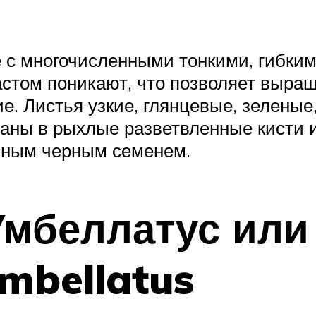
 с многочисленными тонкими, гибким
зрастом поникают, что позволяет выра
. Листья узкие, глянцевые, зеленые,
браны в рыхлые разветвленные кисти
енным черным семенем.
 Умбеллатус ил
mbellatus