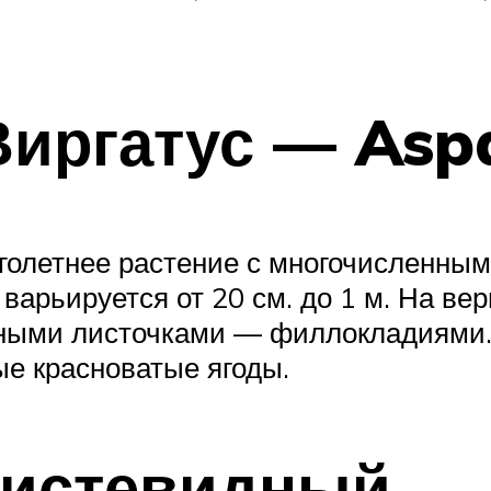
Виргатус — Asp
голетнее растение с многочисленным
варьируется от 20 см. до 1 м. На ве
ными листочками — филлокладиями. 
ые красноватые ягоды.
 кистевидный