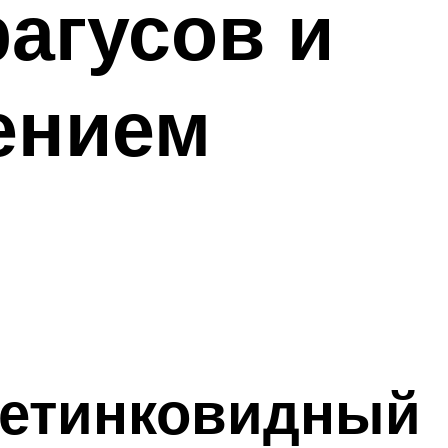
агусов и
ением
щетинковидный