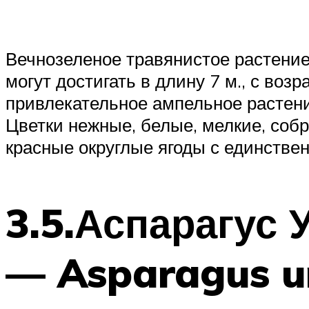
Вечнозеленое травянистое растение
могут достигать в длину 7 м., с во
привлекательное ампельное растение
Цветки нежные, белые, мелкие, со
красные округлые ягоды с единств
3.5.Аспарагус
— Asparagus u