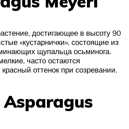
agus Meyeri
астение, достигающее в высоту 90
стые «кустарнички», состоящие из
оминающих щупальца осьминога.
мелкие, часто остаются
 красный оттенок при созревании.
 Asparagus