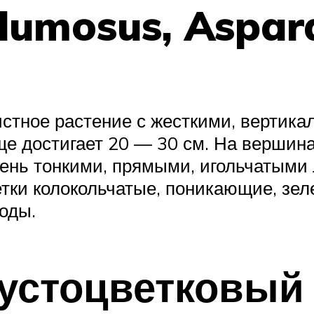
lumosus, Aspar
истное растение с жесткими, вертик
аще достигает 20 — 30 см. На вершин
сень тонкими, прямыми, игольчатыми
тки колокольчатые, поникающие, зел
годы.
 густоцветковы