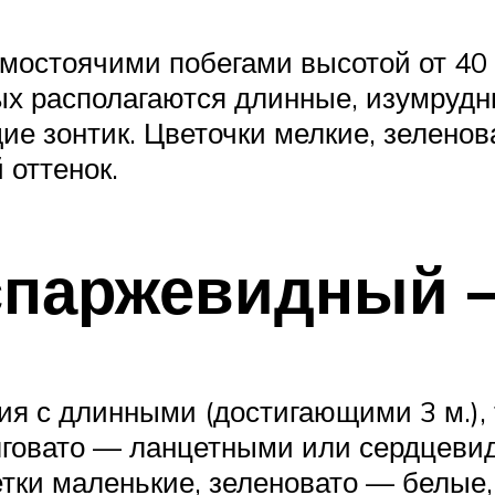
ямостоячими побегами высотой от 40 
рых располагаются длинные, изумрудн
е зонтик. Цветочки мелкие, зеленов
 оттенок.
 спаржевидный 
я с длинными (достигающими 3 м.), 
олговато — ланцетными или сердцев
тки маленькие, зеленовато — белые