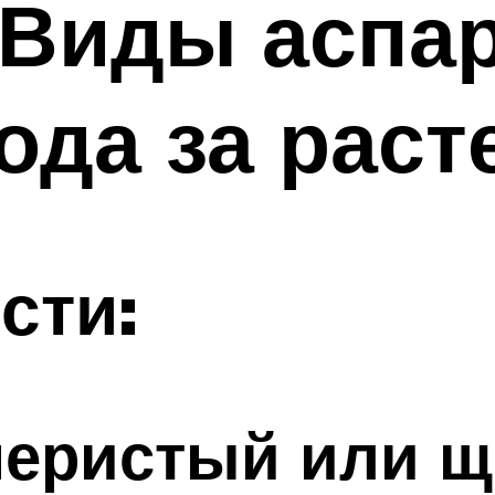
 Виды аспар
ода за раст
сти:
 перистый или 