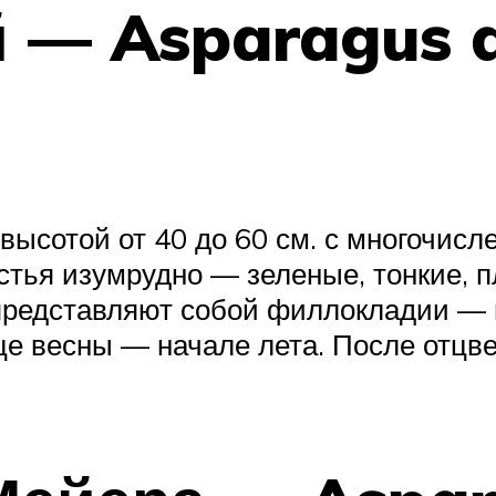
 — Asparagus d
высотой от 40 до 60 см. с многочис
тья изумрудно — зеленые, тонкие, пл
представляют собой филлокладии — 
це весны — начале лета. После отцв