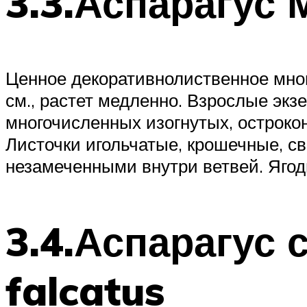
3.3.Аспарагус
Ценное декоративнолиственное мног
см., растет медленно. Взрослые эк
многочисленных изогнутых, острок
Листочки игольчатые, крошечные, с
незамеченными внутри ветвей. Ягод
3.4.Аспарагус
falcatus