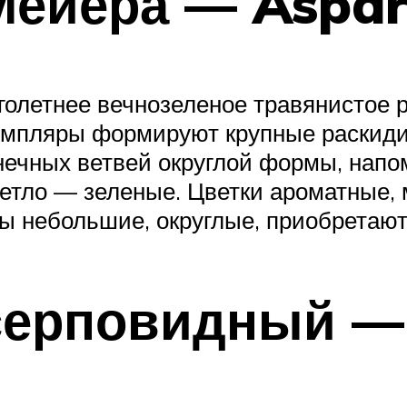
 Мейера — Aspar
олетнее вечнозеленое травянистое р
земпляры формируют крупные раскиди
онечных ветвей округлой формы, нап
ветло — зеленые. Цветки ароматные, 
ы небольшие, округлые, приобретают
 серповидный —