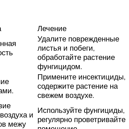
а
Лечение
Удалите поврежденные
нная
листья и побеги,
ость
обработайте растение
фунгицидом.
Примените инсектициды,
ние
содержите растение на
ами.
свежем воздухе.
вие
Используйте фунгициды,
 воздуха и
регулярно проветривайте
ов межу
помещение.