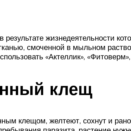
в результате жизнедеятельности кот
тканью, смоченной в мыльном раствор
спользовать «Актеллик», «Фитоверм»,
инный клещ
ным клещом, желтеют, сохнут и рано 
пребывания паразита, растение нужн