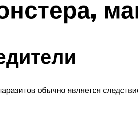
онстера, м
едители
 паразитов обычно является следств