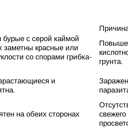
Причин
 бурые с серой каймой
Повыше
ых заметны красные или
кислотн
клости со спорами грибка-
грунта.
азрастающиеся и
Зараже
тна.
паразит
Отсутст
тен на обеих сторонах
свежего
просвет