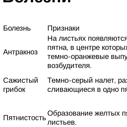
Болезнь
Признаки
На листьях появляются
пятна, в центре котор
Антракноз
темно-оранжевые выпу
возбудителя.
Сажистый
Темно-серый налет, р
грибок
сливающиеся в одно пя
Образование желтых пя
Пятнистость
листьев.