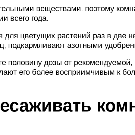
ательными веществами, поэтому ком
и всего года.
я для цветущих растений раз в две н
яц, подкармливают азотными удобрен
те половину дозы от рекомендуемой,
лают его более восприимчивым к бол
ересаживать ко