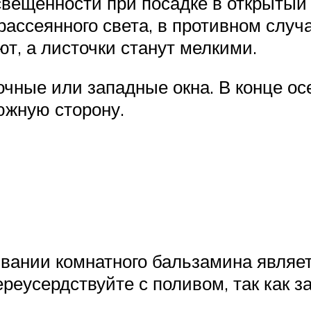
вещенности при посадке в открытый г
рассеянного света, в противном случ
т, а листочки станут мелкими.
чные или западные окна. В конце ос
южную сторону.
нии комнатного бальзамина являетс
ереусердствуйте с поливом, так как 