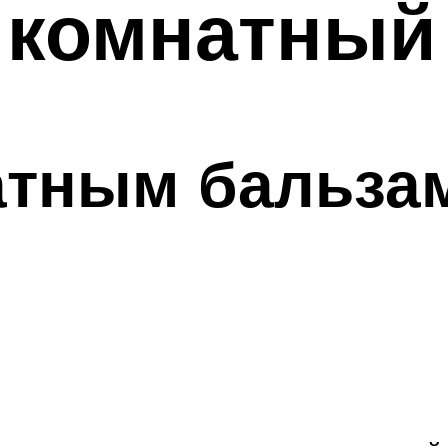
 комнатный
натным бальза