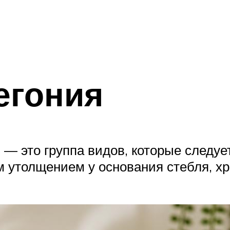
егония
 это группа видов, которые следует
м утолщением у основания стебля, х