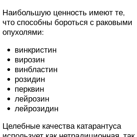
Наибольшую ценность имеют те,
что способны бороться с раковыми
опухолями:
винкристин
вирозин
винбластин
розидин
перквин
лейрозин
лейрозидин
Целебные качества катарантуса
использует как нетрадиционная, так