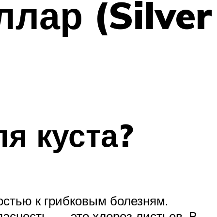
лар (Silver
я куста?
стью к грибковым болезням.
асность, — это хлороз листьев. В