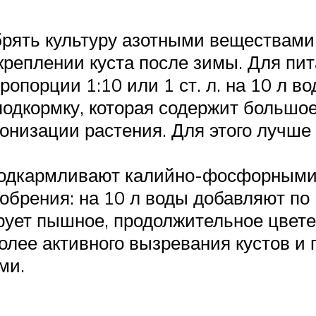
брять культуру азотными веществами,
реплении куста после зимы. Для пита
опорции 1:10 или 1 ст. л. на 10 л во
подкормку, которая содержит большое
тонизации растения. Для этого лучше
подкармливают калийно-фосфорными 
обрения: на 10 л воды добавляют по 1
рует пышное, продолжительное цвете
лее активного вызревания кустов и п
ми.