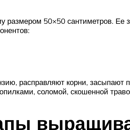
у размером 50×50 сантиметров. Ее з
онентов:
зию, расправляют корни, засыпают п
 опилками, соломой, скошенной траво
апы выращив