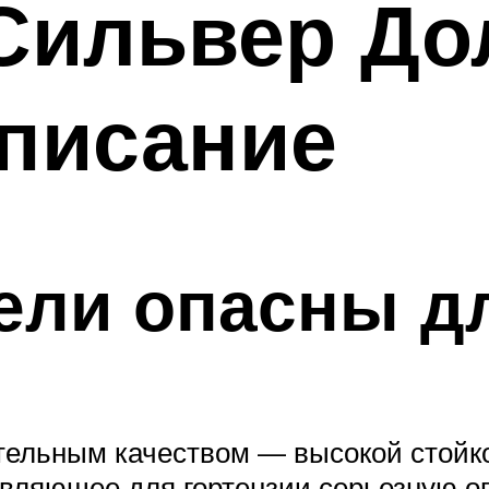
Сильвер Дол
описание
ели опасны дл
тельным качеством — высокой стойко
вляющее для гортензии серьезную оп