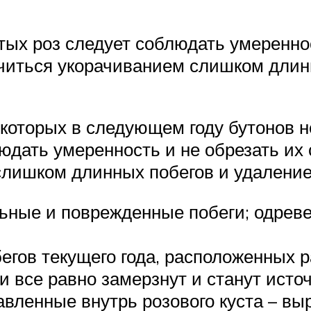
тых роз следует соблюдать умеренно
ичиться укорачиванием слишком длин
 которых в следующем году бутонов н
людать умеренность и не обрезать и
слишком длинных побегов и удалени
ьные и поврежденные побеги; одрев
бегов текущего года, расположенных 
и все равно замерзнут и станут исто
авленные внутрь розового куста – выр