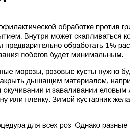
офилактической обработке против гр
ытием. Внутри может скапливаться ко
ы предварительно обработать 1% рас
ивания побегов будет минимальным.
ьные морозы, розовые кусты нужно бу
о накрыть дышащим материалом, напр
м окучивании и заваливании еловым 
ну или пленку. Зимой кустарник жел
цедура для всех роз. Однако разные