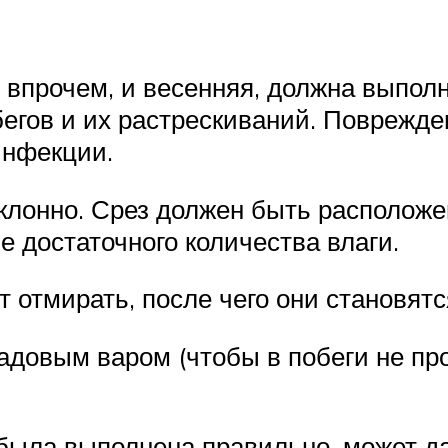
, впрочем, и весенняя, должна выпол
егов и их растрескиваний. Поврежде
инфекции.
клонно. Срез должен быть расположен
 достаточного количества влаги.
 отмирать, после чего они становятс
адовым варом (чтобы в побеги не пр
е была выполнена правильно, может д