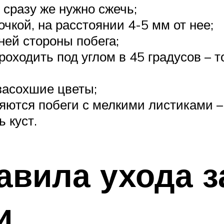
 сразу же нужно сжечь;
очкой, на расстоянии 4-5 мм от нее;
ней стороны побега;
оходить под углом в 45 градусов – то
 засохшие цветы;
яются побеги с мелкими листиками –
ь куст.
вила ухода з
и