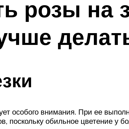
ть розы на 
лучше делат
езки
ует особого внимания. При ее выпо
гов, поскольку обильное цветение у 