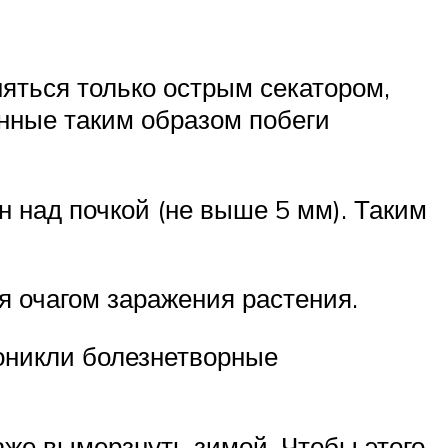
няться только острым секатором,
нные таким образом побеги
 над почкой (не выше 5 мм). Таким
я очагом заражения растения.
оникли болезнетворные
аже вымерзнуть зимой. Чтобы этого