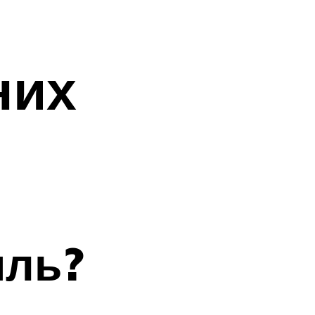
и
них
иль?