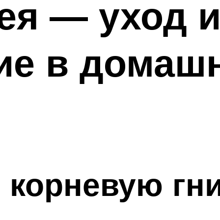
ея — уход 
ие в домаш
 корневую гн