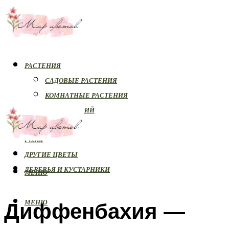
РАСТЕНИЯ
САДОВЫЕ РАСТЕНИЯ
КОМНАТНЫЕ РАСТЕНИЯ
БОЛЕЗНИ РАСТЕНИЙ
ОРХИДЕИ
РОЗЫ
ДРУГИЕ ЦВЕТЫ
ДЕРЕВЬЯ И КУСТАРНИКИ
МЕНЮ
Диффенбахия —
МЕНЮ