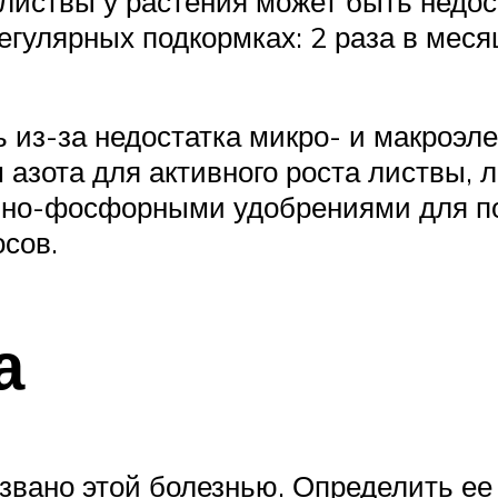
листвы у растения может быть недос
регулярных подкормках: 2 раза в ме
 из-за недостатка микро- и макроэл
азота для активного роста листвы, 
йно-фосфорными удобрениями для под
осов.
а
вано этой болезнью. Определить ее 