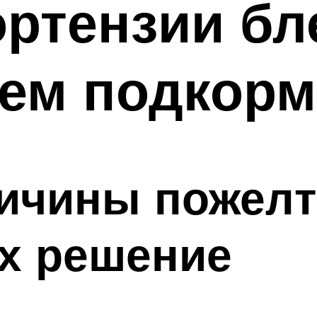
ортензии б
ем подкорм
ичины пожелт
их решение