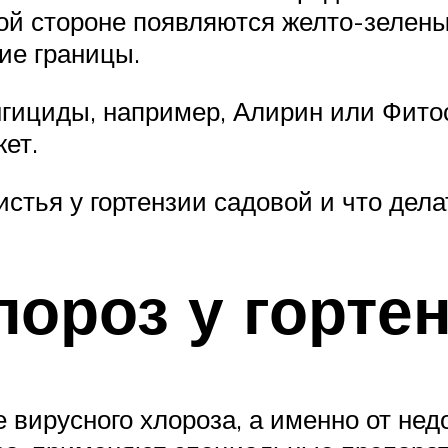
ой стороне появляются желто-зелены
ие границы.
нгициды, например, Алирин или Фито
жет.
стья у гортензии садовой и что дела
лороз у горте
е вирусного хлороза, а именно от не