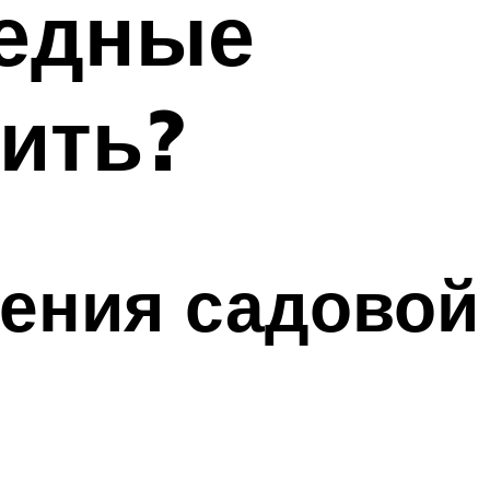
ледные
ить?
ения садовой