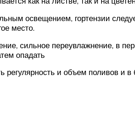
вается как на листве, так и на цвете
льным освещением, гортензии следу
гое место.
ение, сильное переувлажнение, в пер
атем опадать
ть регулярность и объем поливов и в