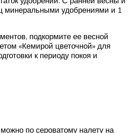
таток удобрений. С ранней весны и
сяц минеральными удобрениями и 1
ементов, подкормите ее весной
летом «Кемирой цветочной» для
готовки к периоду покоя и
можно по сероватому налету на