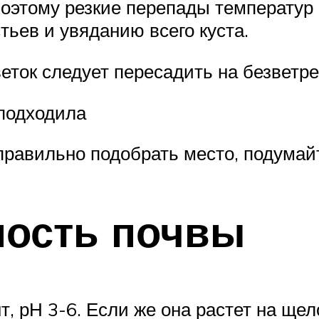
поэтому резкие перепады температур 
ьев и увяданию всего куста.
веток следует пересадить на безветр
 подходила
правильно подобрать место, подумайт
ность почвы
т, рН 3-6. Если же она растет на щел