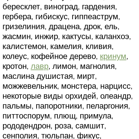
бересклет, виноград, гардения,
гербера, гибискус, гиппеаструм,
гризелиния, драцена, дрок, ель,
жасмин, инжир, кактусы, каланхоэ,
калистемон, камелия, кливия,
колеус, кофейное дерево,
кринум
,
кротон,
лавр
, лимон, магнолия,
маслина душистая, мирт,
можжевельник, монстера, нарцисс,
некоторые виды орхидей, олеандр,
пальмы, папоротники, пеларгония,
питтоспорум, плющ, примула,
рододендрон, роза, самшит,
сенполия, тюльпан, фикус,