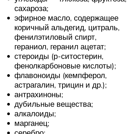
сахароза;
эфирное масло, содержащее
коричный альдегид, цитраль,
фенилэтиловый спирт,
гераниол, геранил ацетат;
стероиды (р-ситостерин,
фенолкарбоновые кислоты);
флавоноиды (кемпферол,
астрагалин, трицин и др.);
антрахиноны;
дубильные вещества;
алкалоиды;
марганец;
серебро;