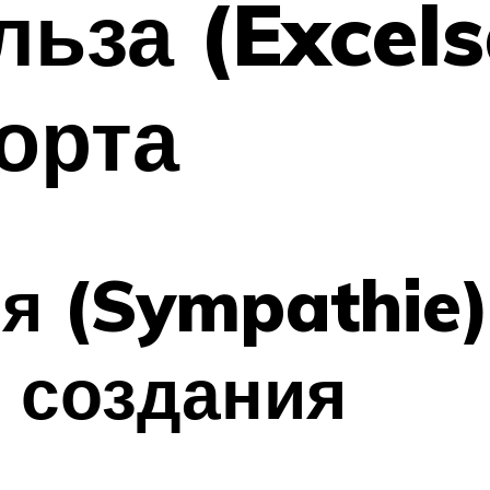
льза (Excel
орта
 (Sympathie) 
я создания