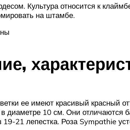
рдесом. Культура относится к клайм
рмировать на штамбе.
оны
ие, характерис
ветки ее имеют красивый красный отт
т в диаметре 10 см. Они отличаются 
з 19-21 лепестка. Роза Sympathie ус