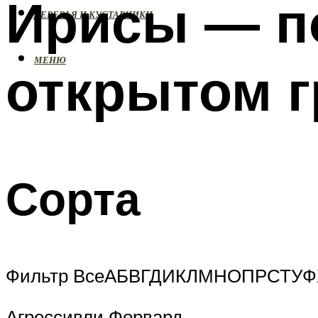
Ирисы — по
ДЕРЕВЬЯ И КУСТАРНИКИ
МЕНЮ
открытом г
Сорта
Фильтр ВсеАБВГДИКЛМНОПРСТУ
Агрессивли Форвард