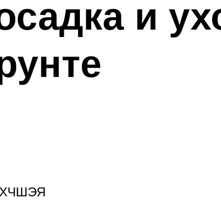
садка и ух
рунте
ФХЧШЭЯ