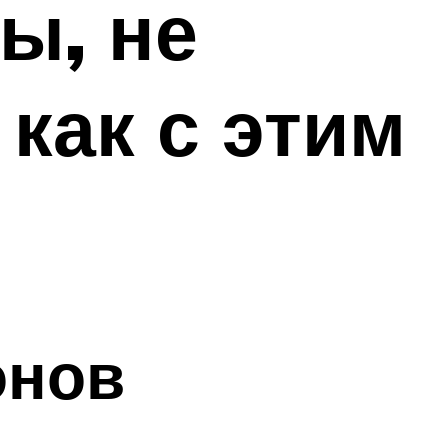
ы, не
как с этим
онов