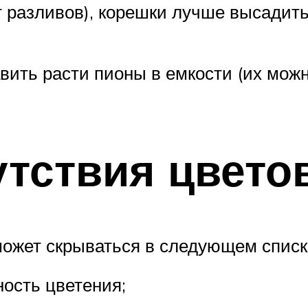
от разливов), корешки лучше высадит
вить расти пионы в емкости (их можн
тствия цвето
может скрываться в следующем списк
ность цветения;