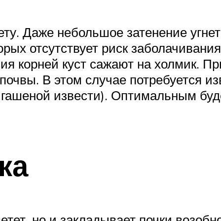
ету. Даже небольшое затенение угнет
орых отсутствует риск заболачивани
ия корней куст сажают на холмик. П
почвы. В этом случае потребуется и
гашеной извести). Оптимальным буде
ка
етет, но и закладывает почки возобн