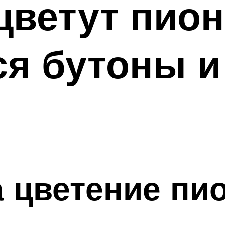
цветут пион
я бутоны и 
а цветение пи