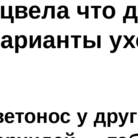
цвела что д
варианты ух
ветонос у дру