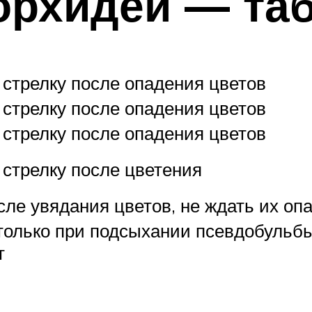
орхидей — та
 стрелку после опадения цветов
 стрелку после опадения цветов
 стрелку после опадения цветов
 стрелку после цветения
сле увядания цветов, не ждать их оп
только при подсыхании псевдобульбы
т