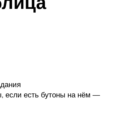
блица
адания
, если есть бутоны на нём —