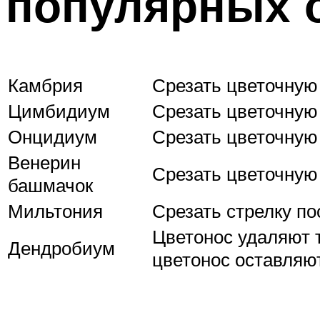
популярных 
Камбрия
Срезать цветочную
Цимбидиум
Срезать цветочную
Онцидиум
Срезать цветочную
Венерин
Срезать цветочную
башмачок
Мильтония
Срезать стрелку по
Цветонос удаляют 
Дендробиум
цветонос оставляю