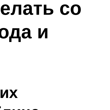
елать со
ода и
гих