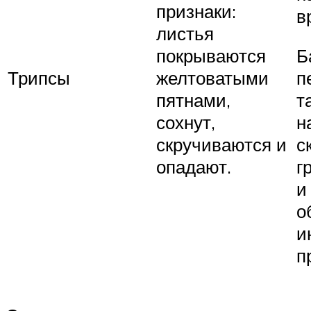
признаки:
в
листья
покрываются
Б
Трипсы
желтоватыми
п
пятнами,
т
сохнут,
н
скручиваются и
с
опадают.
г
и
о
и
п