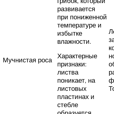
грибок, который
развивается
при пониженной
температуре и
Л
избытке
з
влажности.
к
н
Характерные
Мучнистая роса
о
признаки:
р
листва
ф
поникает, на
Т
листовых
пластинах и
стебле
образуется