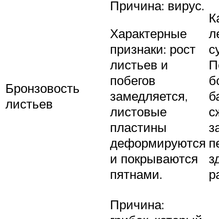
Причина: вирус.
К
л
Характерные
с
признаки: рост
П
листьев и
б
побегов
Бронзовость
б
замедляется,
листьев
с
листовые
з
пластины
п
деформируются
з
и покрываются
р
пятнами.
Причина: