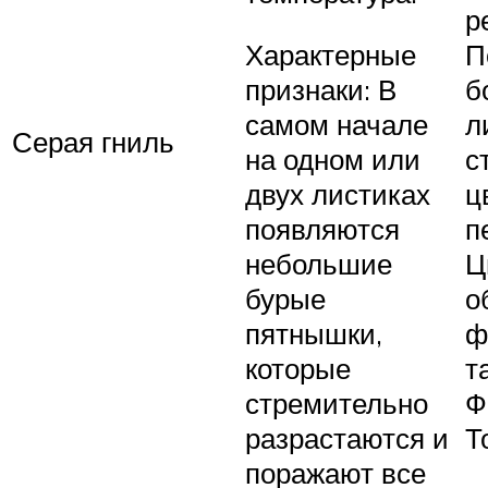
р
П
Характерные
б
признаки: В
л
самом начале
Серая гниль
с
на одном или
ц
двух листиках
п
появляются
Ц
небольшие
о
бурые
ф
пятнышки,
т
которые
Ф
стремительно
Т
разрастаются и
поражают все