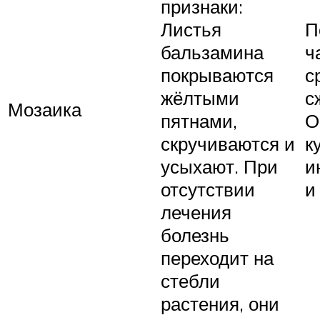
признаки:
П
Листья
ч
бальзамина
с
покрываются
с
жёлтыми
Мозаика
О
пятнами,
к
скручиваются и
и
усыхают. При
и
отсутствии
лечения
болезнь
переходит на
стебли
растения, они