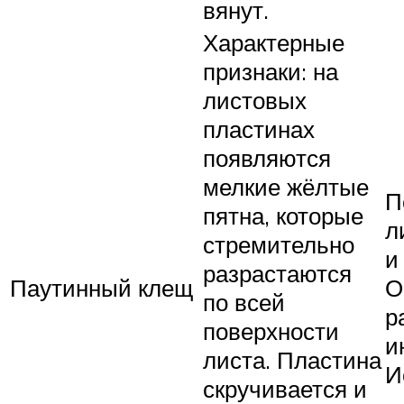
вянут.
Характерные
признаки: на
листовых
пластинах
появляются
мелкие жёлтые
П
пятна, которые
л
стремительно
и
разрастаются
Паутинный клещ
О
по всей
р
поверхности
и
листа. Пластина
И
скручивается и