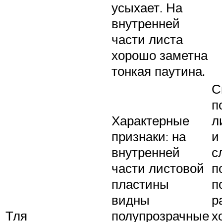
усыхает. На
внутренней
части листа
хорошо заметна
тонкая паутина.
С
п
Характерные
л
признаки: на
и
внутренней
с
части листовой
п
пластины
п
видны
р
Тля
полупрозрачные
х