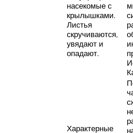
насекомые с
м
крылышками.
с
Листья
р
скручиваются,
о
увядают и
и
опадают.
п
И
К
П
ч
с
н
р
Характерные
н