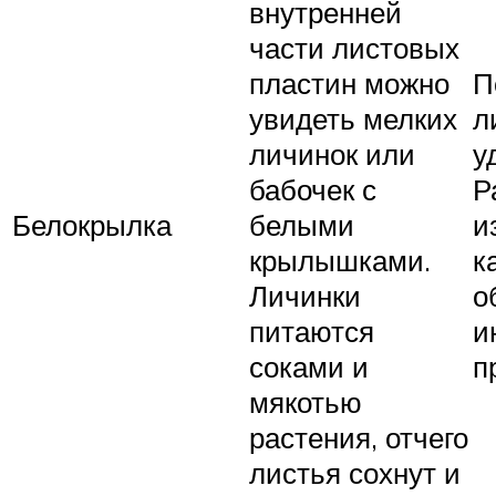
внутренней
части листовых
пластин можно
П
увидеть мелких
л
личинок или
у
бабочек с
Р
Белокрылка
белыми
и
крылышками.
к
Личинки
о
питаются
и
соками и
п
мякотью
растения, отчего
листья сохнут и