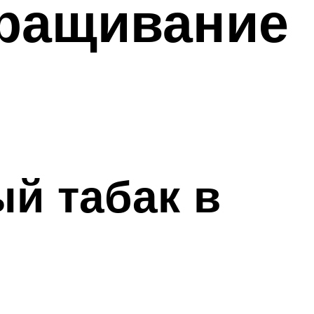
ращивание
ый табак в