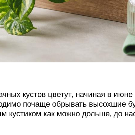
чных кустов цветут, начиная в июне 
ходимо почаще обрывать высохшие бу
м кустиком как можно дольше, до на