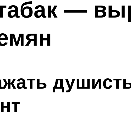
табак — вы
семян
сажать душист
нт