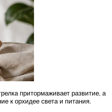
трелка притормаживает развитие, а
ие к орхидее света и питания.