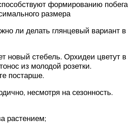
 способствуют формированию побега
ксимального размера
жно ли делать глянцевый вариант в
тет новый стебель. Орхидеи цветут в
тонос из молодой розетки.
те постарше.
одично, несмотря на сезонность.
за растением;