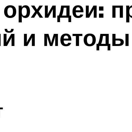
 орхидеи: 
й и методы
т