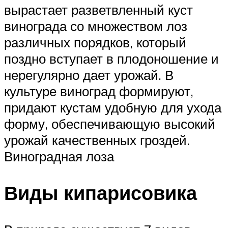
выраста­ет разветвленный куст
винограда со множе­ством лоз
различных порядков, который
поздно вступает в пло­доношение и
нерегулярно дает урожай. В
культуре виноград формируют,
придают кустам удоб­ную для ухода
форму, обеспечи­вающую высокий
урожай качест­венных гроздей.
Виноградная лоза
Виды кипарисовика