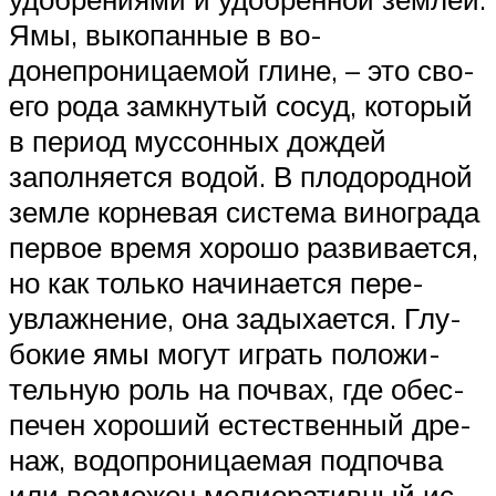
Ямы, выкопанные в во­
донепроницаемой глине, – это сво­
его рода замкнутый сосуд, кото­рый
в период муссонных дождей
заполняется водой. В плодородной
земле корневая система винограда
первое время хорошо развивает­ся,
но как только начинается пере­
увлажнение, она задыхается. Глу­
бокие ямы могут играть положи­
тельную роль на почвах, где обес­
печен хороший естественный дре­
наж, водопроницаемая подпочва
или возможен мелиоративный ис­