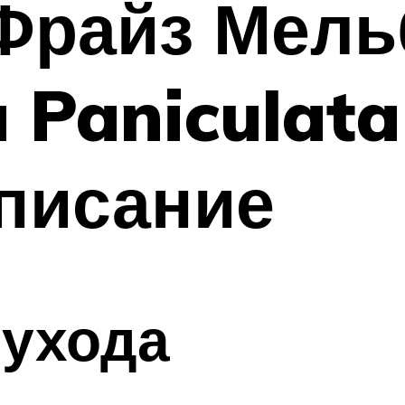
 Фрайз Мель
 Paniculata
писание
 ухода