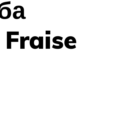
ба
 Fraise