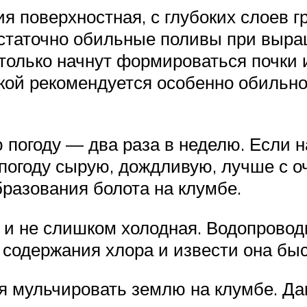
я поверхностная, с глубоких слоев гр
остаточно обильные поливы при выр
только начнут формироваться почки и
кой рекомендуется особенно обильно
 погоду — два раза в неделю. Если н
в погоду сырую, дождливую, лучше с 
бразования болота на клумбе.
 и не слишком холодная. Водопрово
о содержания хлора и извести она бы
ся мульчировать землю на клумбе. Д